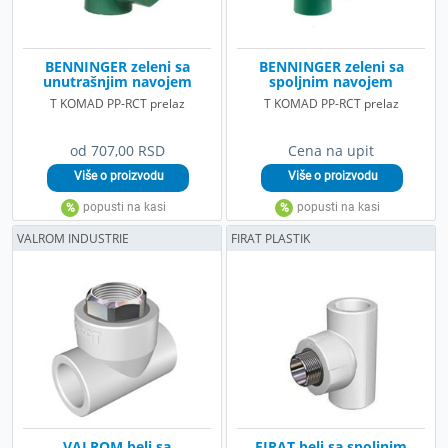
BENNINGER zeleni sa
BENNINGER zeleni sa
unutrašnjim navojem
spoljnim navojem
T KOMAD PP-RCT prelaz
T KOMAD PP-RCT prelaz
od 707,00 RSD
Cena na upit
VALROM INDUSTRIE
FIRAT PLASTIK
VALROM beli sa
FIRAT beli sa spoljnim