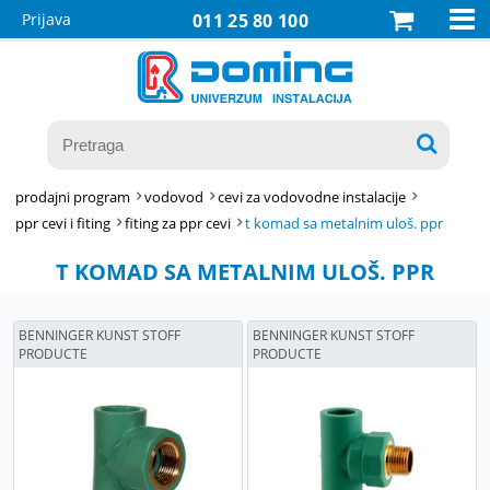

Prijava
011 25 80 100

prodajni program
vodovod
cevi za vodovodne instalacije
ppr cevi i fiting
fiting za ppr cevi
t komad sa metalnim uloš. ppr
T KOMAD SA METALNIM ULOŠ. PPR
BENNINGER KUNST STOFF
BENNINGER KUNST STOFF
PRODUCTE
PRODUCTE