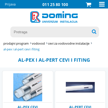

Prijava
011 25 80 100

prodajni program
vodovod
cevi za vodovodne instalacije
al-pex i al-pert cevi i fiting
AL-PEX I AL-PERT CEVI I FITING
AL-PEX CEVI
AL-PERT CEVI