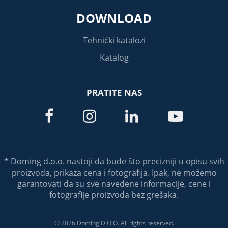
DOWNLOAD
Tehnički katalozi
Katalog
PRATITE NAS




* Doming d.o.o. nastoji da bude što precizniji u opisu svih
proizvoda, prikaza cena i fotografija. Ipak, ne možemo
garantovati da su sve navedene informacije, cene i
fotografije proizvoda bez grešaka.
© 2026 Doming D.O.O. All rights reserved.