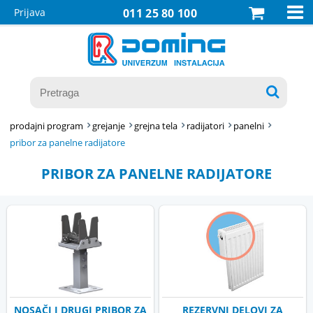

Prijava
011 25 80 100

prodajni program
grejanje
grejna tela
radijatori
panelni
pribor za panelne radijatore
PRIBOR ZA PANELNE RADIJATORE
NOSAČI I DRUGI PRIBOR ZA
REZERVNI DELOVI ZA