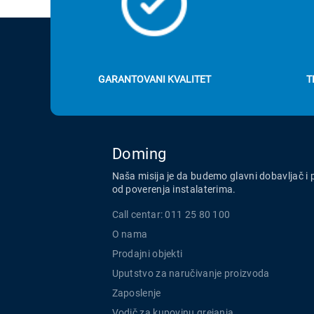
GARANTOVANI KVALITET
T
Doming
Naša misija je da budemo glavni dobavljač i 
od poverenja instalaterima.
Call centar: 011 25 80 100
O nama
Prodajni objekti
Uputstvo za naručivanje proizvoda
Zaposlenje
Vodič za kupovinu grejanja