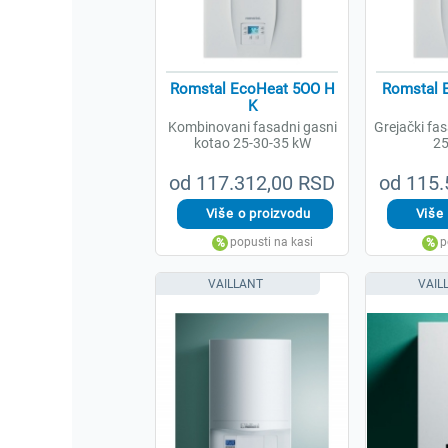
Romstal EcoHeat 5OO H
Romstal 
K
Kombinovani fasadni gasni
Grejački fa
kotao 25-30-35 kW
25
od 117.312,00 RSD
od 115.
VAILLANT
VAIL