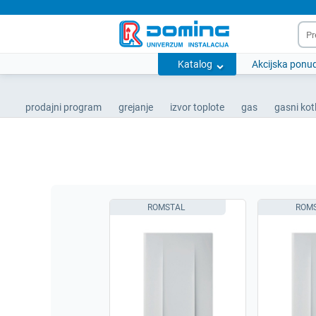
Katalog
Akcijska ponu
prodajni program
grejanje
izvor toplote
gas
gasni kotl
ROMSTAL
ROM