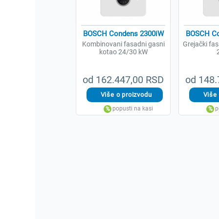
BOSCH Condens 2300iW
BOSCH Co
Kombinovani fasadni gasni
Grejački fa
kotao 24/30 kW
od 162.447,00 RSD
od 148.