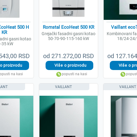
EcoHeat 500 H
Romstal EcoHeat 500 KR
Vaillant eco
KR
Grejački fasadni gasni kotao
Kombinovani fa
50-70-90-115-160 kW
18/24-24
sadni gasni kotao
-35 kW
543,00 RSD
od 271.272,00 RSD
od 127.16
LANT
VAILLANT
VAILLANT