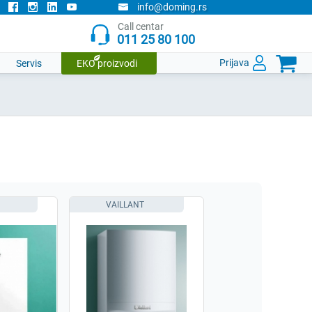
info@doming.rs
Call centar
011 25 80 100

Prijava
Servis
EKO proizvodi
VAILLANT