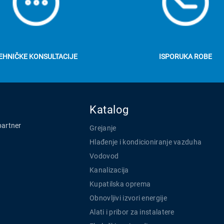
EHNIČKE KONSULTACIJE
ISPORUKA ROBE
Katalog
partner
Grejanje
Hlađenje i kondicioniranje vazduha
Vodovod
Kanalizacija
Kupatilska oprema
Obnovljivi izvori energije
Alati i pribor za instalatere