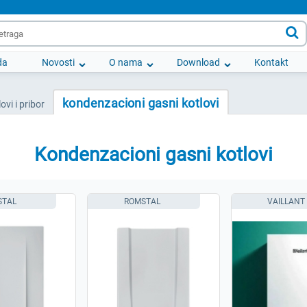

da
Novosti
O nama
Download
Kontakt
kondenzacioni gasni kotlovi
ovi i pribor
Kondenzacioni gasni kotlovi
STAL
ROMSTAL
VAILLANT