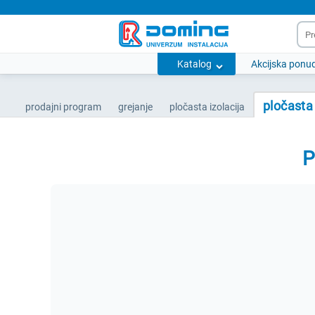
Katalog
Akcijska ponu
pločasta
prodajni program
grejanje
pločasta izolacija
P