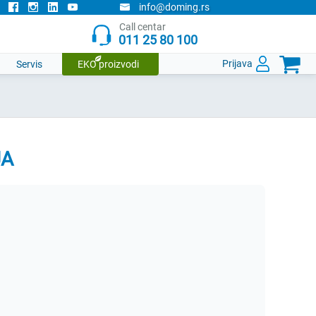
info@doming.rs
Call centar
011 25 80 100

Prijava
Servis
EKO proizvodi
JA