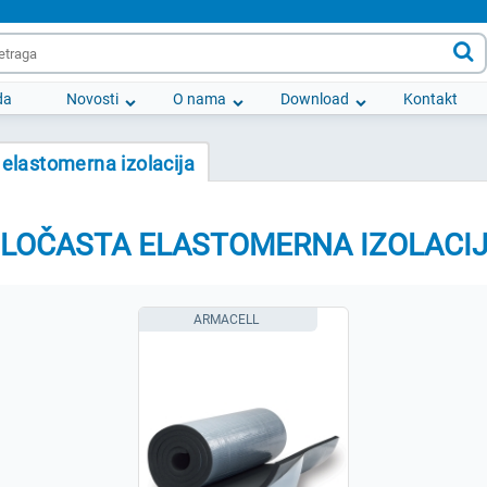

da
Novosti
O nama
Download
Kontakt
 elastomerna izolacija
LOČASTA ELASTOMERNA IZOLACI
ARMACELL