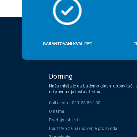
GARANTOVANI KVALITET
T
Doming
Naša misija je da budemo glavni dobavljač i 
od poverenja instalaterima.
Call centar: 011 25 80 100
O nama
Prodajni objekti
Uputstvo za naručivanje proizvoda