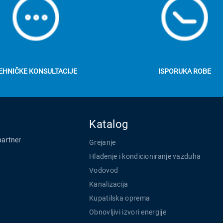
EHNIČKE KONSULTACIJE
ISPORUKA ROBE
Katalog
partner
Grejanje
Hlađenje i kondicioniranje vazduha
Vodovod
Kanalizacija
Kupatilska oprema
Obnovljivi izvori energije