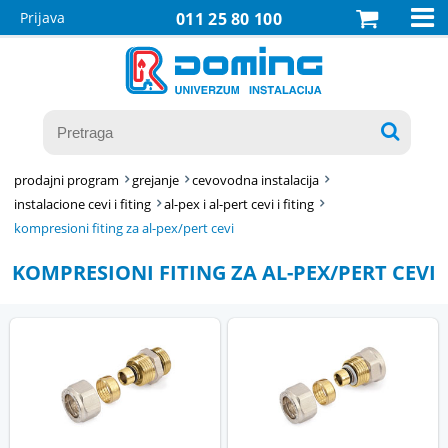

Prijava
011 25 80 100

prodajni program
grejanje
cevovodna instalacija
instalacione cevi i fiting
al-pex i al-pert cevi i fiting
kompresioni fiting za al-pex/pert cevi
KOMPRESIONI FITING ZA AL-PEX/PERT CEVI