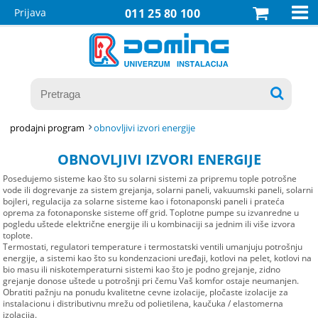

Prijava
011 25 80 100

prodajni program
obnovljivi izvori energije
OBNOVLJIVI IZVORI ENERGIJE
Posedujemo sisteme kao što su solarni sistemi za pripremu tople potrošne
vode ili dogrevanje za sistem grejanja, solarni paneli, vakuumski paneli, solarni
bojleri, regulacija za solarne sisteme kao i fotonaponski paneli i prateća
oprema za fotonaponske sisteme off grid. Toplotne pumpe su izvanredne u
pogledu uštede električne energije ili u kombinaciji sa jednim ili više izvora
toplote.
Termostati, regulatori temperature i termostatski ventili umanjuju potrošnju
energije, a sistemi kao što su kondenzacioni uređaji, kotlovi na pelet, kotlovi na
bio masu ili niskotemperaturni sistemi kao što je podno grejanje, zidno
grejanje donose uštede u potrošnji pri čemu Vaš komfor ostaje neumanjen.
Obratiti pažnju na ponudu kvalitetne cevne izolacije, pločaste izolacije za
instalacionu i distributivnu mrežu od polietilena, kaučuka / elastomerna
izolacija.