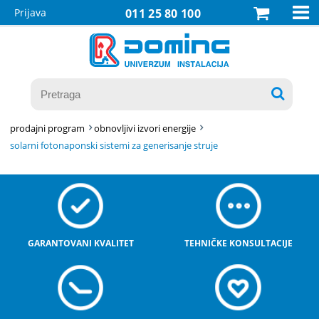

Prijava
011 25 80 100

prodajni program
obnovljivi izvori energije
solarni fotonaponski sistemi za generisanje struje
GARANTOVANI KVALITET
TEHNIČKE KONSULTACIJE