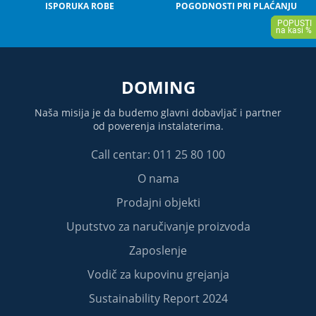
ISPORUKA ROBE
POGODNOSTI PRI PLAĆANJU
DOMING
Naša misija je da budemo glavni dobavljač i partner
od poverenja instalaterima.
Call centar: 011 25 80 100
O nama
Prodajni objekti
Uputstvo za naručivanje proizvoda
Zaposlenje
Vodič za kupovinu grejanja
Sustainability Report 2024