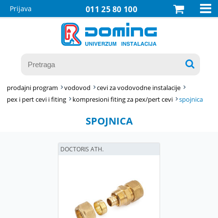

Prijava
011 25 80 100

prodajni program
vodovod
cevi za vodovodne instalacije
pex i pert cevi i fiting
kompresioni fiting za pex/pert cevi
spojnica
SPOJNICA
DOCTORIS ATH.