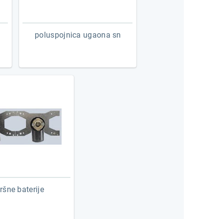
poluspojnica ugaona sn
ršne baterije