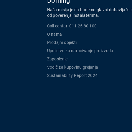
Doming
Naša misija je da budemo glavni dobavljač i 
od poverenja instalaterima.
Call centar: 011 25 80 100
O nama
Prodajni objekti
Uputstvo za naručivanje proizvoda
Zaposlenje
Vodič za kupovinu grejanja
Sustainability Report 2024