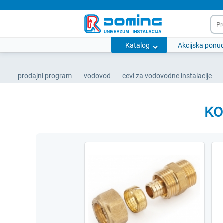
Katalog
Akcijska ponu
prodajni program
vodovod
cevi za vodovodne instalacije
KO