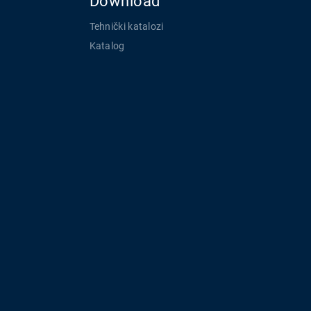
Download
Tehnički katalozi
Katalog