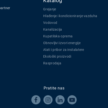
Katalog
partner
Grejanje
Hlađenje i kondicioniranje vazduha
Vodovod
Kanalizacija
Kupatilska oprema
Obnovljivi izvori energije
Alati i pribor za instalatere
Ekološki proizvodi
Rasprodaja
Pratite nas



