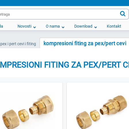

da
Novosti
O nama
Download
Kontakt
kompresioni fiting za pex/pert cevi
pex i pert cevi i fiting
MPRESIONI FITING ZA PEX/PERT C