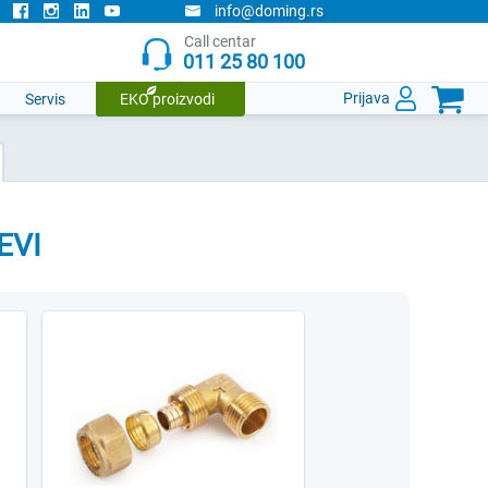
info@doming.rs
Call centar
011 25 80 100

Prijava
Servis
EKO proizvodi
EVI