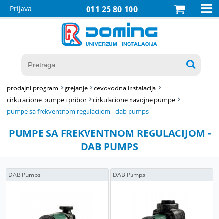

Prijava
011 25 80 100

prodajni program
grejanje
cevovodna instalacija
cirkulacione pumpe i pribor
cirkulacione navojne pumpe
pumpe sa frekventnom regulacijom - dab pumps
PUMPE SA FREKVENTNOM REGULACIJOM -
DAB PUMPS
DAB Pumps
DAB Pumps