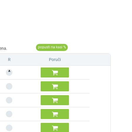
R
Poruči
^




