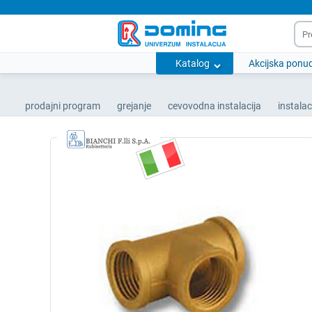
Katalog
Akcijska ponu
prodajni program
grejanje
cevovodna instalacija
instalac