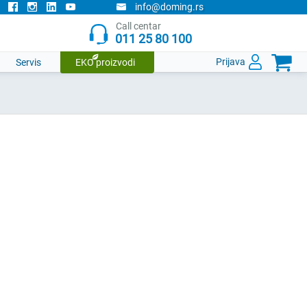
info@doming.rs
Call centar
011 25 80 100

Prijava
Servis
EKO proizvodi