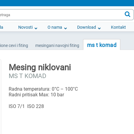

da
Novosti
O nama
Download
Kontakt
ms t komad
ione cevi i fiting
mesingani navojni fiting
Mesing niklovani
MS T KOMAD
Radna temperatura: 0°C – 100°C
Radni pritisak Max: 10 bar
ISO 7/1 ISO 228