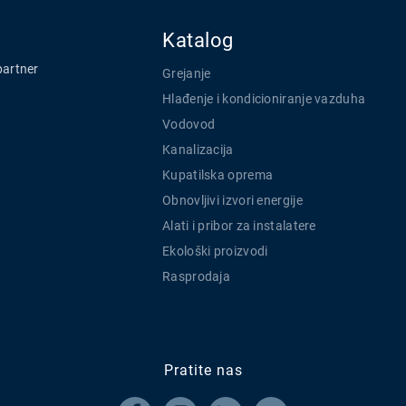
Katalog
partner
Grejanje
Hlađenje i kondicioniranje vazduha
Vodovod
Kanalizacija
Kupatilska oprema
Obnovljivi izvori energije
Alati i pribor za instalatere
Ekološki proizvodi
Rasprodaja
Pratite nas