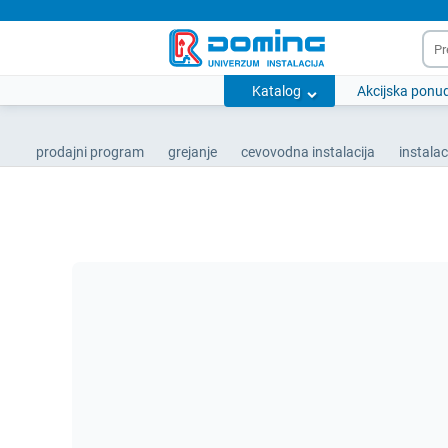
Katalog
Akcijska ponu
prodajni program
grejanje
cevovodna instalacija
instalac