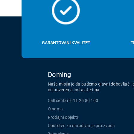
GARANTOVANI KVALITET
T
Doming
Naša misija je da budemo glavni dobavljač i 
od poverenja instalaterima.
Call centar: 011 25 80 100
O nama
Prodajni objekti
Uputstvo za naručivanje proizvoda