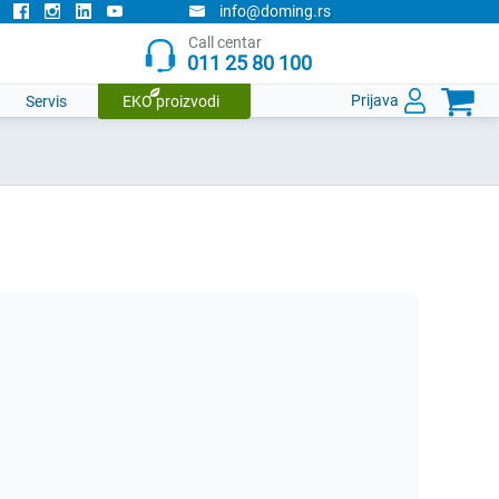
info@doming.rs
Call centar
011 25 80 100

Prijava
Servis
EKO proizvodi