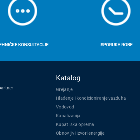
EHNIČKE KONSULTACIJE
ISPORUKA ROBE
Katalog
partner
Grejanje
Hlađenje i kondicioniranje vazduha
Vodovod
Kanalizacija
Kupatilska oprema
Obnovljivi izvori energije