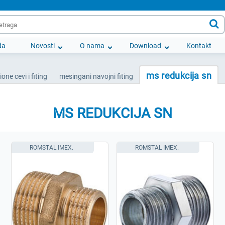

da
Novosti
O nama
Download
Kontakt
ms redukcija sn
ione cevi i fiting
mesingani navojni fiting
MS REDUKCIJA SN
ROMSTAL IMEX.
ROMSTAL IMEX.