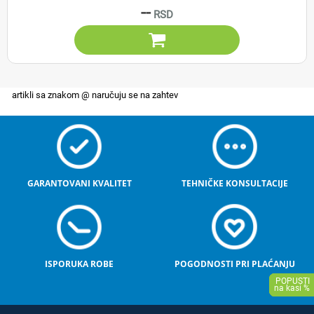
--

GARANTOVANI KVALITET
TEHNIČKE KONSULTACIJE
ISPORUKA ROBE
POGODNOSTI PRI PLAĆANJU