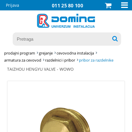

Prijava
011 25 80 100

prodajni program
grejanje
cevovodna instalacija
armatura za cevovod
razdelnici i pribor
pribor za razdelnike
TAIZHOU HENGYU VALVE - WOWO