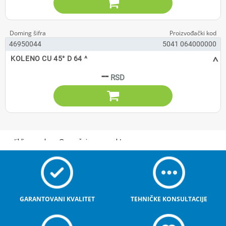

46950044
5041 064000000
^
KOLENO CU 45° D 64 ^
--

GARANTOVANI KVALITET
TEHNIČKE KONSULTACIJE