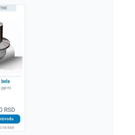
TRIE
bela
a pp-rc
00 RSD