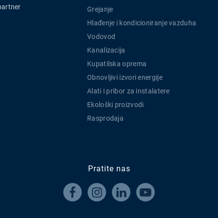
partner
Grejanje
Hlađenje i kondicioniranje vazduha
Vodovod
Kanalizacija
Kupatilska oprema
Obnovljivi izvori energije
Alati i pribor za instalatere
Ekološki proizvodi
Rasprodaja
Pratite nas



