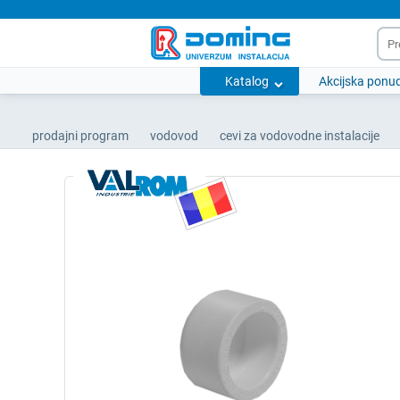
Katalog
Akcijska ponu
prodajni program
vodovod
cevi za vodovodne instalacije