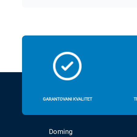
GARANTOVANI KVALITET
T
Doming