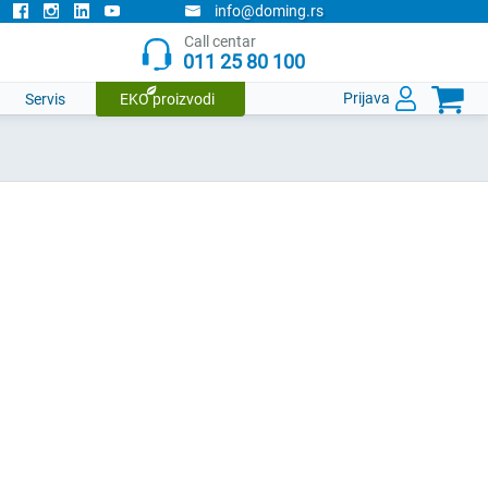
info@doming.rs
Call centar
011 25 80 100

Prijava
Servis
EKO proizvodi