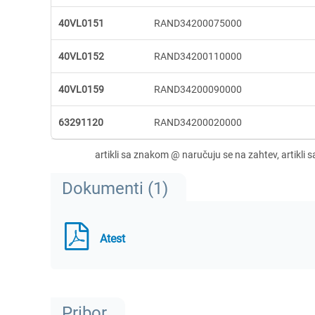
40VL0151
RAND34200075000
40VL0152
RAND34200110000
40VL0159
RAND34200090000
63291120
RAND34200020000
Dokumenti (1)
Atest
Pribor