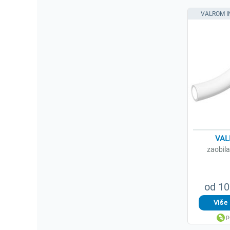
VALROM I
VAL
zaobila
od 10