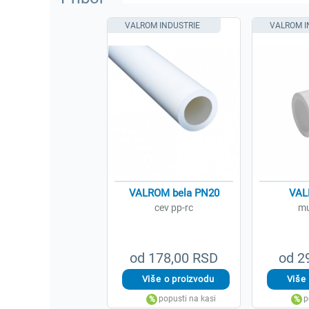
VALROM INDUSTRIE
VALROM I
VALROM bela PN20
VAL
cev pp-rc
mu
od 178,00 RSD
od 2