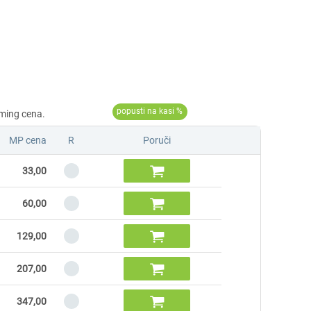
MP cena
R
Poruči

33,00

60,00

129,00

207,00

347,00