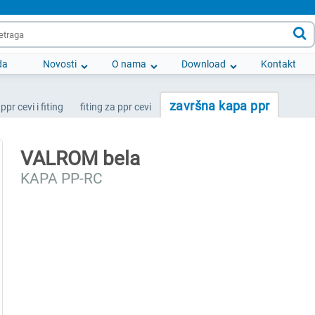

da
Novosti
O nama
Download
Kontakt
završna kapa ppr
ppr cevi i fiting
fiting za ppr cevi
VALROM bela
KAPA PP-RC