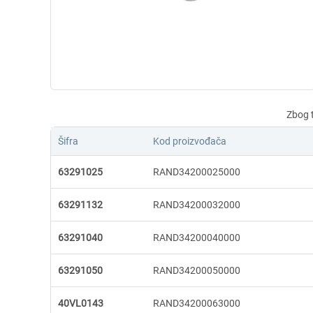
Šifra
Kod proizvođača
63291025
RAND34200025000
63291132
RAND34200032000
63291040
RAND34200040000
63291050
RAND34200050000
40VL0143
RAND34200063000