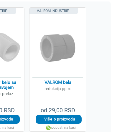
TRIE
VALROM INDUSTRIE
 belo sa
VALROM bela
navojem
redukcija pp-rc
c prelaz
00 RSD
od 29,00 RSD