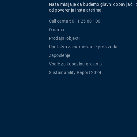
Naša misija je da budemo glavni dobavljač i 
od poverenja instalaterima.
Call centar: 011 25 80 100
O nama
Prodajni objekti
Uputstvo za naručivanje proizvoda
Zaposlenje
Vodič za kupovinu grejanja
Sustainability Report 2024