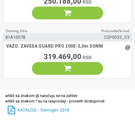
250.188,00

81A10078
CGP0033_S3
@
VAZD. ZAVESA GUARD PRO 200E-2,0m SONNI
319.469,00

KATALOG - Sonniger 2018