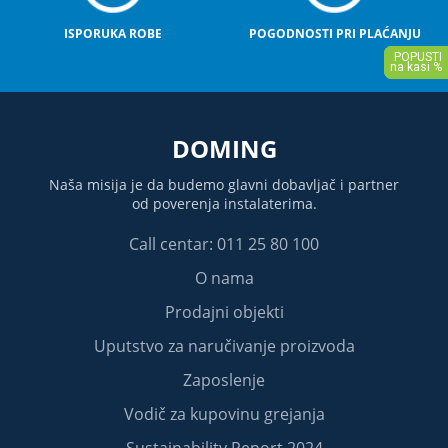
ISPORUKA ROBE
POGODNOSTI PRI PLAĆANJU
DOMING
Naša misija je da budemo glavni dobavljač i partner
od poverenja instalaterima.
Call centar: 011 25 80 100
O nama
Prodajni objekti
Uputstvo za naručivanje proizvoda
Zaposlenje
Vodič za kupovinu grejanja
Sustainability Report 2024