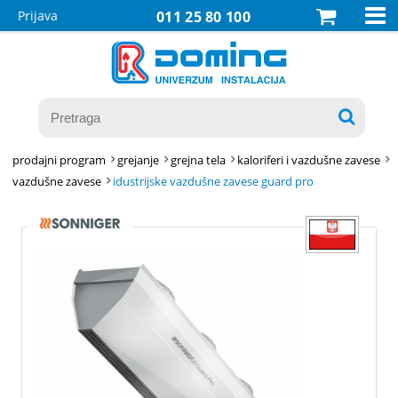

Prijava
011 25 80 100

prodajni program
grejanje
grejna tela
kaloriferi i vazdušne zavese
vazdušne zavese
idustrijske vazdušne zavese guard pro