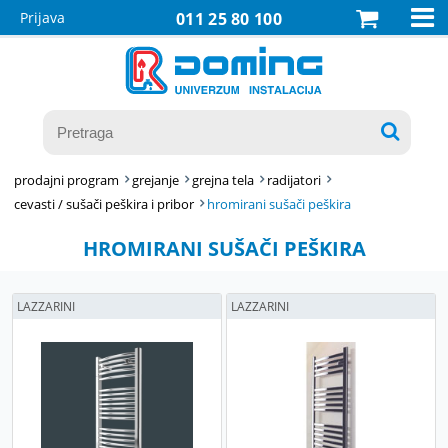

Prijava
011 25 80 100

prodajni program
grejanje
grejna tela
radijatori
cevasti / sušači peškira i pribor
hromirani sušači peškira
HROMIRANI SUŠAČI PEŠKIRA
LAZZARINI
LAZZARINI