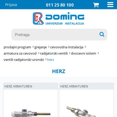

Prijava
011 25 80 100

prodajni program
grejanje
cevovodna instalacija
armatura za cevovod
radijatorski ventili
dvocevni sistem
ventili radijatorski uronski
herz
HERZ
HERZ ARMATUREN
HERZ ARMATUREN