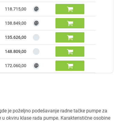
@

118.715,00
@

138.849,00

135.626,00

148.809,00
@

172.060,00
gde je poželjno podešavanje radne tačke pumpe za
e u okviru klase rada pumpe. Karakteristične osobine