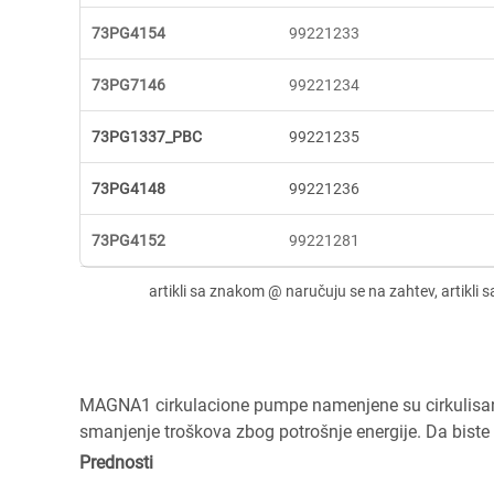
73PG4154
99221233
73PG7146
99221234
73PG1337_PBC
99221235
73PG4148
99221236
73PG4152
99221281
MAGNA1 cirkulacione pumpe namenjene su cirkulisanj
smanjenje troškova zbog potrošnje energije. Da biste 
Prednosti