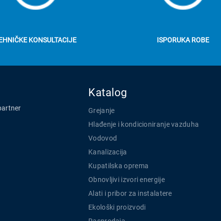
EHNIČKE KONSULTACIJE
ISPORUKA ROBE
Katalog
partner
Grejanje
Hlađenje i kondicioniranje vazduha
Vodovod
Kanalizacija
Kupatilska oprema
Obnovljivi izvori energije
Alati i pribor za instalatere
Ekološki proizvodi