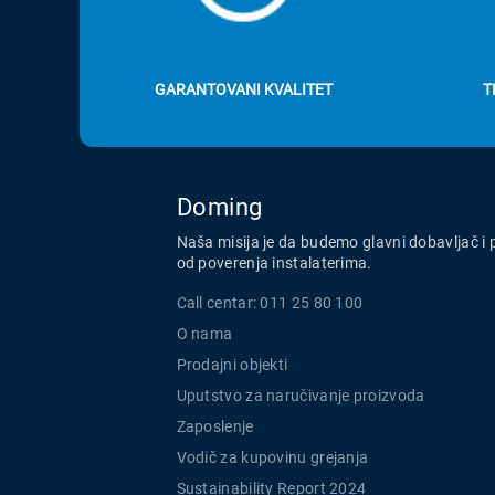
GARANTOVANI KVALITET
T
Doming
Naša misija je da budemo glavni dobavljač i 
od poverenja instalaterima.
Call centar: 011 25 80 100
O nama
Prodajni objekti
Uputstvo za naručivanje proizvoda
Zaposlenje
Vodič za kupovinu grejanja
Sustainability Report 2024