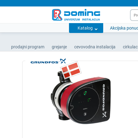
Katalog
Akcijska ponu
prodajni program
grejanje
cevovodna instalacija
cirkula