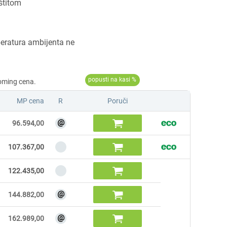
štitom
peratura ambijenta ne
MP cena
R
Poruči
@

96.594,00

107.367,00

122.435,00
@

144.882,00
@

162.989,00