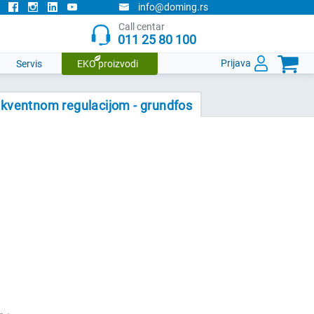
info@doming.rs
Call centar
011 25 80 100

Prijava
Servis
EKO proizvodi
kventnom regulacijom - grundfos