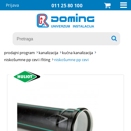

Prijava
011 25 80 100

prodajni program
kanalizacija
kućna kanalizacija
niskošumne pp cevi i fiting
niskošumne pp cevi