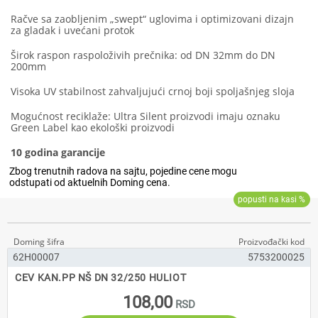
Račve sa zaobljenim „swept“ uglovima i optimizovani dizajn
za gladak i uvećani protok
Širok raspon raspoloživih prečnika: od DN 32mm do DN
200mm
Visoka UV stabilnost zahvaljujući crnoj boji spoljašnjeg sloja
Mogućnost reciklaže: Ultra Silent proizvodi imaju oznaku
Green Label kao ekološki proizvodi
10 godina garancije
62H00007
5753200025
CEV KAN.PP NŠ DN 32/250 HULIOT
108,00