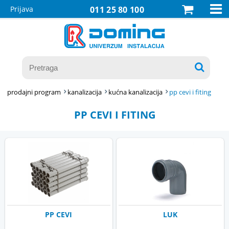

Prijava
011 25 80 100

prodajni program
kanalizacija
kućna kanalizacija
pp cevi i fiting
PP CEVI I FITING
PP CEVI
LUK