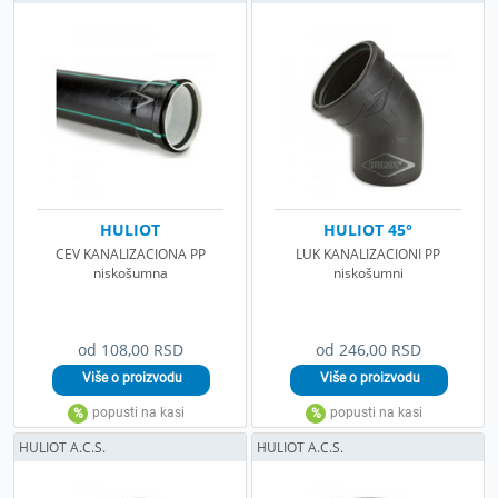
HULIOT
HULIOT 45°
CEV KANALIZACIONA PP
LUK KANALIZACIONI PP
niskošumna
niskošumni
od 108,00 RSD
od 246,00 RSD
HULIOT A.C.S.
HULIOT A.C.S.