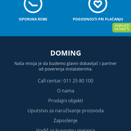
ISPORUKA ROBE
POGODNOSTI PRI PLAĆANJU
DOMING
Naša misija je da budemo glavni dobavljač i partner
od poverenja instalaterima.
Call centar: 011 25 80 100
O nama
Prodajni objekti
Uputstvo za naručivanje proizvoda
Zaposlenje
Vodič za kupovinu grejanja