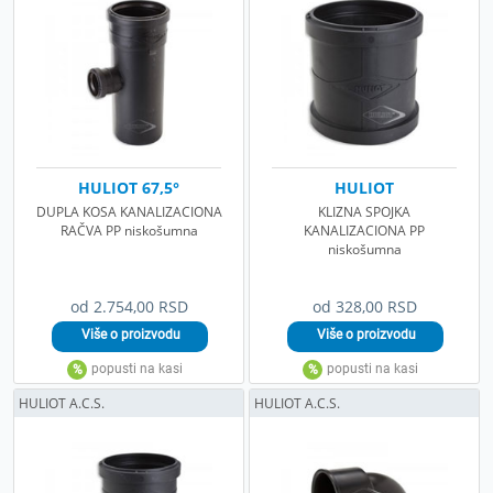
HULIOT 67,5°
HULIOT
DUPLA KOSA KANALIZACIONA
KLIZNA SPOJKA
RAČVA PP niskošumna
KANALIZACIONA PP
niskošumna
od 2.754,00 RSD
od 328,00 RSD
HULIOT A.C.S.
HULIOT A.C.S.