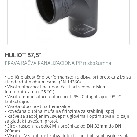
HULIOT 87,5°
PRAVA RAČVA KANALIZACIONA PP niskošumna
• Odlične akustične performanse: 15 db(A) pri protoku 2 l/s sa
standardnim obujmicama (EN 14366)
• Visoka otpornost na udar, čak i pri veoma niskim
temperaturama (-25 °C )
• Visoka temperaturna otpornost: 95 °C dugotrajno, 98 °C
kratkotrajno
• Visoka otpornost na hemikalije
• Povećana dubina mufa na fitinzima za stabilniji spoj
• Račve sa zaobljenim „swept“ uglovima i optimizovani dizajn
za gladak i uvećani protok
• Širok raspon raspoloživih prečnika: od DN 32mm do DN
200mm
• Visoka UV stabilnost zahvaljujući crnoj boji spoljašnjeg sloja