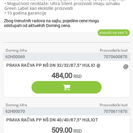
• Mogućnost reciklaže: Ultra Silent proizvodi imaju oznaku
Green Label kao ekološki proizvodi
• 10 godina garancije
62H00069
7070600870
@
PRAVA RAČVA PP NŠ DN 32/32/87,5° HULIO @
484,00

62H00070
7070611870
PRAVA RAČVA PP NŠ DN 40/40/87,5° HULIOT
509,00