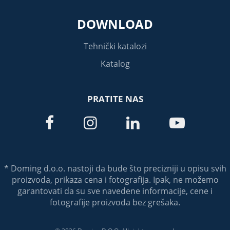
DOWNLOAD
Tehnički katalozi
Katalog
PRATITE NAS




* Doming d.o.o. nastoji da bude što precizniji u opisu svih
proizvoda, prikaza cena i fotografija. Ipak, ne možemo
garantovati da su sve navedene informacije, cene i
fotografije proizvoda bez grešaka.