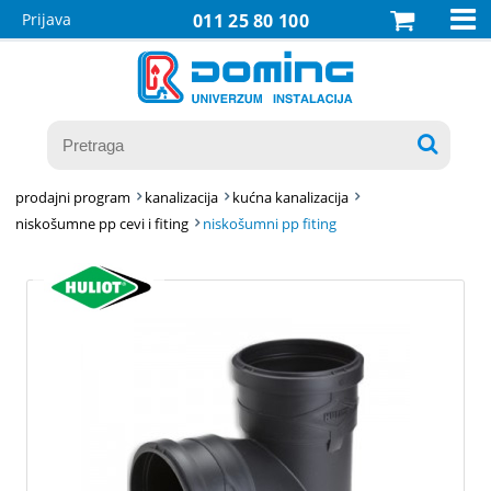

Prijava
011 25 80 100

prodajni program
kanalizacija
kućna kanalizacija
niskošumne pp cevi i fiting
niskošumni pp fiting