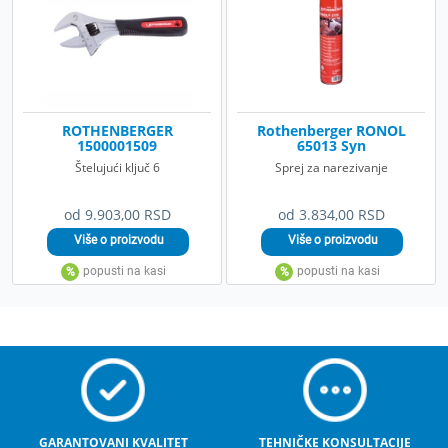
ROTHENBERGER
Rothenberger RONOL
1500001509
65013 Syn
Štelujući ključ 6
Sprej za narezivanje
od 9.903,00 RSD
od 3.834,00 RSD
GARANTOVANI KVALITET
TEHNIČKE KONSULTACIJE