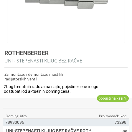
ROTHENBERGER
UNI - STEPENASTI KLJUC BEZ RAČVE
Za montažu i demontažu muštikli
radijatorskih ventil
78990096
73298
@
UNI-STEPENASTI KLJUC BEZ RAČVE ROT ^