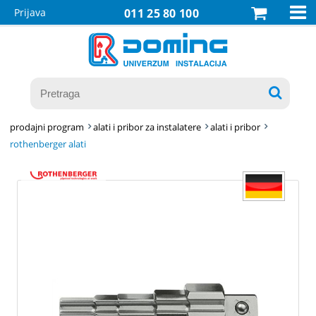

Prijava
011 25 80 100

prodajni program
alati i pribor za instalatere
alati i pribor
rothenberger alati