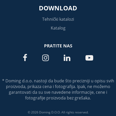
DOWNLOAD
Tehnički katalozi
Katalog
PRATITE NAS




* Doming d.o.o. nastoji da bude što precizniji u opisu svih
proizvoda, prikaza cena i fotografija. Ipak, ne možemo
garantovati da su sve navedene informacije, cene i
fotografije proizvoda bez grešaka.
© 2026 Doming D.O.O. All rights reserved.