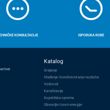
EHNIČKE KONSULTACIJE
ISPORUKA ROBE
Katalog
partner
Grejanje
Hlađenje i kondicioniranje vazduha
Vodovod
Kanalizacija
Kupatilska oprema
Obnovljivi izvori energije