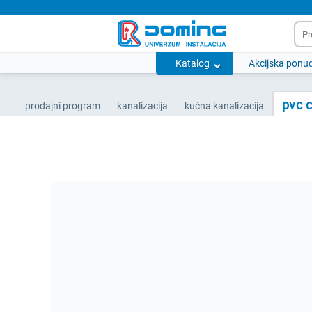
Katalog
Akcijska ponu
pvc c
prodajni program
kanalizacija
kućna kanalizacija