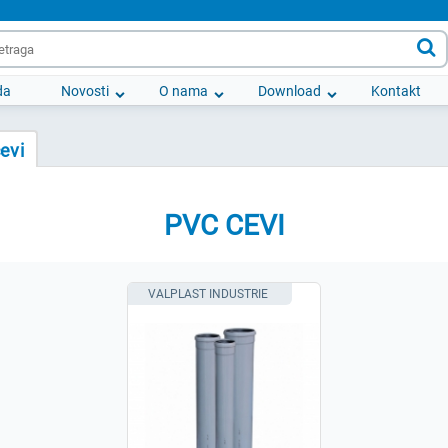

da
Novosti
O nama
Download
Kontakt
evi
PVC CEVI
VALPLAST INDUSTRIE