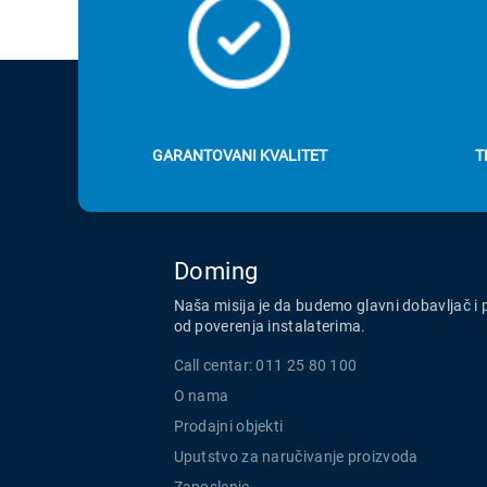
GARANTOVANI KVALITET
T
Doming
Naša misija je da budemo glavni dobavljač i 
od poverenja instalaterima.
Call centar: 011 25 80 100
O nama
Prodajni objekti
Uputstvo za naručivanje proizvoda