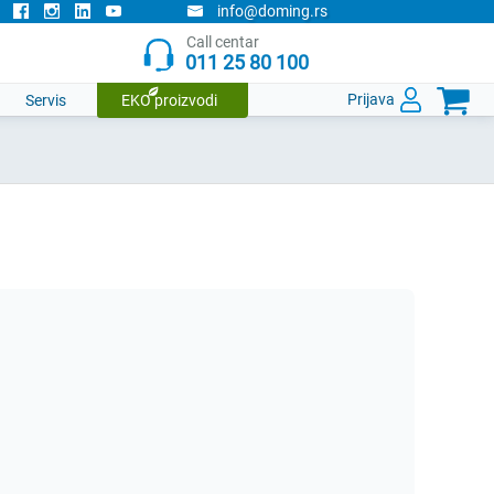
info@doming.rs
Call centar
011 25 80 100

Prijava
Servis
EKO proizvodi