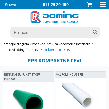

Prijava
011 25 80 100

prodajni program
vodovod
cevi za vodovodne instalacije
ppr cevi i fiting
ppr cevi
ppr kompaktne cevi
PPR KOMPAKTNE CEVI
BENNINGER KUNST STOFF
VALROM INDUSTRIE
PRODUCTE