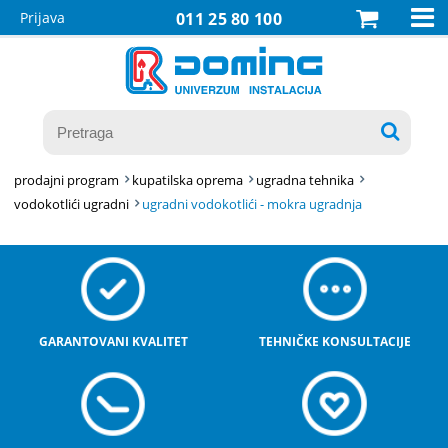

Prijava
011 25 80 100

prodajni program
kupatilska oprema
ugradna tehnika
vodokotlići ugradni
ugradni vodokotlići - mokra ugradnja
GARANTOVANI KVALITET
TEHNIČKE KONSULTACIJE