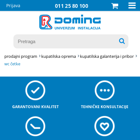

Prijava
011 25 80 100

prodajni program
kupatilska oprema
kupatilska galanterija i pribor
wc četke
GARANTOVANI KVALITET
TEHNIČKE KONSULTACIJE