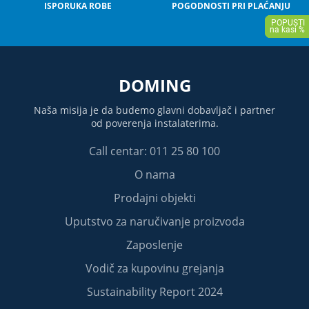
ISPORUKA ROBE
POGODNOSTI PRI PLAĆANJU
DOMING
Naša misija je da budemo glavni dobavljač i partner
od poverenja instalaterima.
Call centar: 011 25 80 100
O nama
Prodajni objekti
Uputstvo za naručivanje proizvoda
Zaposlenje
Vodič za kupovinu grejanja
Sustainability Report 2024