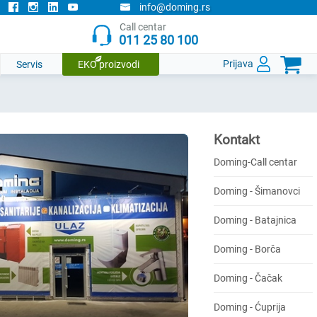
info@doming.rs
Call centar
011 25 80 100

Prijava
Servis
EKO proizvodi
Kontakt
Doming-Call centar
Doming - Šimanovci
Doming - Batajnica
Doming - Borča
Doming - Čačak
Doming - Ćuprija