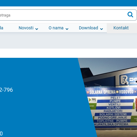

da
Novosti
O nama
Download
Kontakt
92-796
00