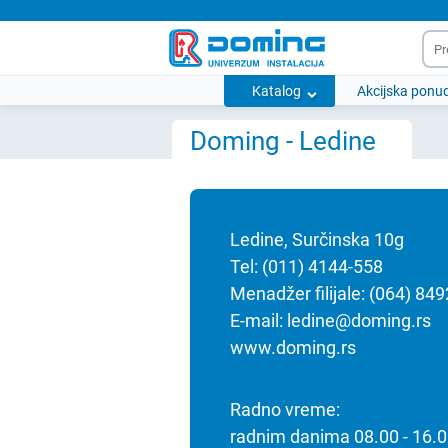
Katalog
Akcijska ponu
Doming - Ledine
Ledine, Surčinska 10g
Tel: (011) 4144-558
Menadžer filijale: (064) 84
E-mail:
ledine@doming.rs
www.doming.rs
Radno vreme:
radnim danima 08.00 - 16.