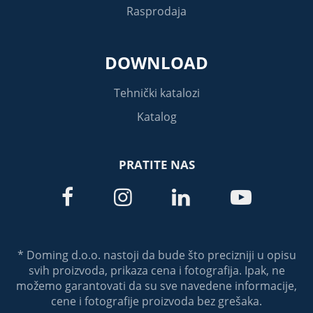
Rasprodaja
DOWNLOAD
Tehnički katalozi
Katalog
PRATITE NAS




* Doming d.o.o. nastoji da bude što precizniji u opisu
svih proizvoda, prikaza cena i fotografija. Ipak, ne
možemo garantovati da su sve navedene informacije,
cene i fotografije proizvoda bez grešaka.