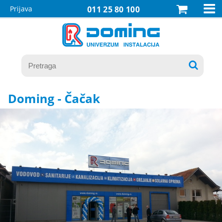

Prijava
011 25 80 100

Doming - Čačak