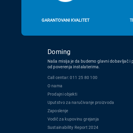
GARANTOVANI KVALITET
T
Doming
Naša misija je da budemo glavni dobavljač i 
od poverenja instalaterima.
Call centar: 011 25 80 100
O nama
Prodajni objekti
Uputstvo za naručivanje proizvoda
Zaposlenje
Vodič za kupovinu grejanja
Sustainability Report 2024