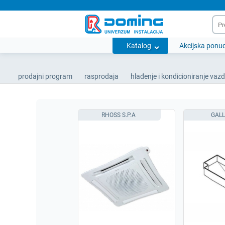
Katalog
Akcijska ponu
prodajni program
rasprodaja
hlađenje i kondicioniranje vaz
RHOSS S.P.A
GALL