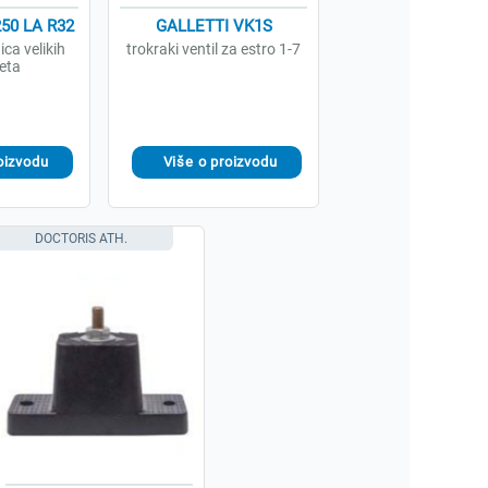
50 LA R32
GALLETTI VK1S
ica velikih
trokraki ventil za estro 1-7
eta
DOCTORIS ATH.