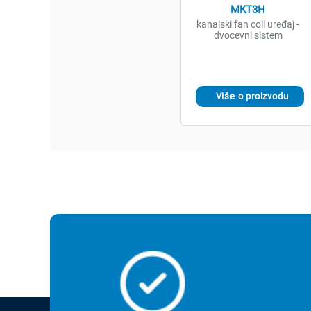
MKT3H
kanalski fan coil uređaj -
dvocevni sistem