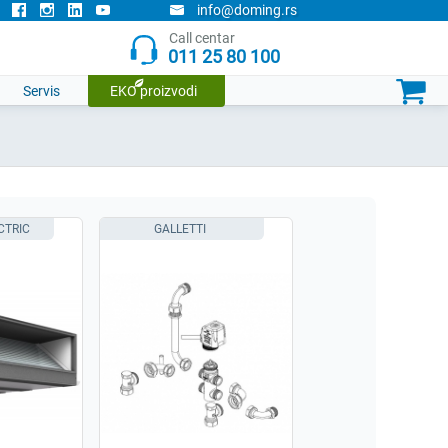
info@doming.rs
Doming narudzbenica
Call centar
011 25 80 100
Trenutno nemate ni jedan proizvod u listi.

Servis
EKO proizvodi
CTRIC
GALLETTI