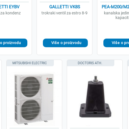
ETTI EYBV
GALLETTI VK8S
PEA-M200/M2
 za kondenz
trokraki ventil za estro 8-9
kanalska jedin
kapacit
MITSUBISHI ELECTRIC
DOCTORIS ATH.