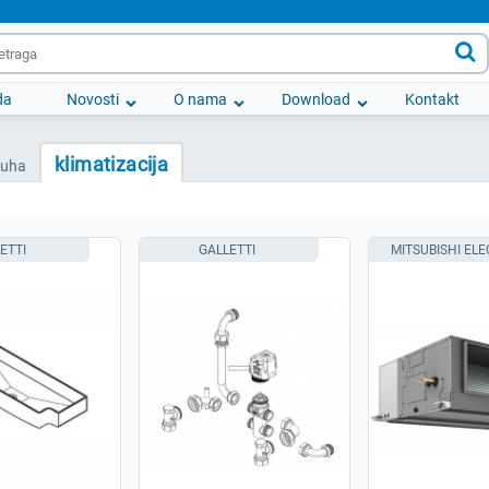

da
Novosti
O nama
Download
Kontakt
klimatizacija
duha
ETTI
GALLETTI
MITSUBISHI ELE