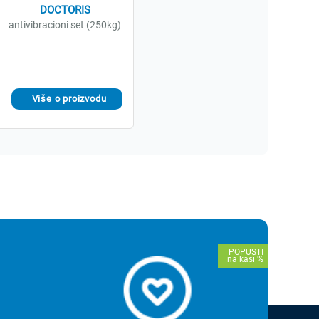
DOCTORIS
antivibracioni set (250kg)