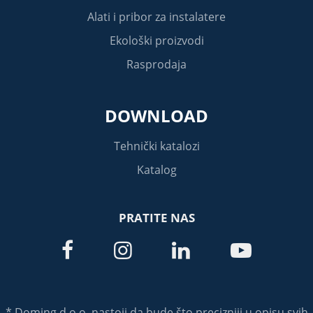
Alati i pribor za instalatere
Ekološki proizvodi
Rasprodaja
DOWNLOAD
Tehnički katalozi
Katalog
PRATITE NAS




* Doming d.o.o. nastoji da bude što precizniji u opisu svih