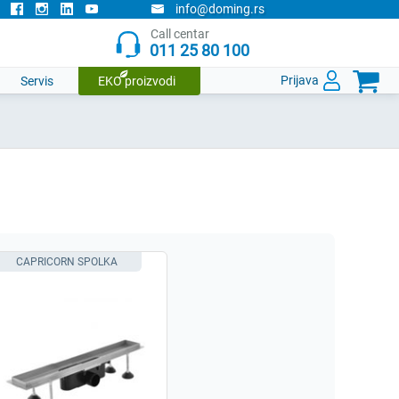
info@doming.rs
Call centar
011 25 80 100

Prijava
Servis
EKO proizvodi
CAPRICORN SPOLKA