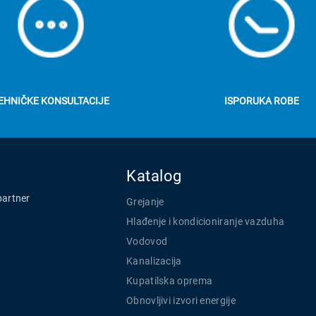
EHNIČKE KONSULTACIJE
ISPORUKA ROBE
Katalog
partner
Grejanje
Hlađenje i kondicioniranje vazduha
Vodovod
Kanalizacija
Kupatilska oprema
Obnovljivi izvori energije