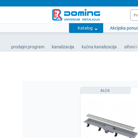
Katalog
Akcijska ponu
prodajni program
kanalizacija
kućna kanalizacija
sifoni i 
ALCA