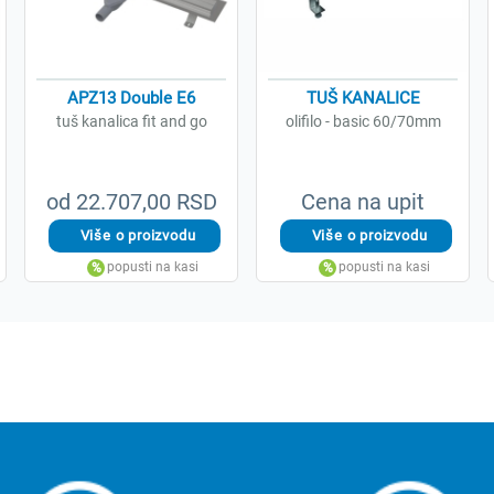
APZ13 Double E6
TUŠ KANALICE
tuš kanalica fit and go
olifilo - basic 60/70mm
od 22.707,00 RSD
Cena na upit