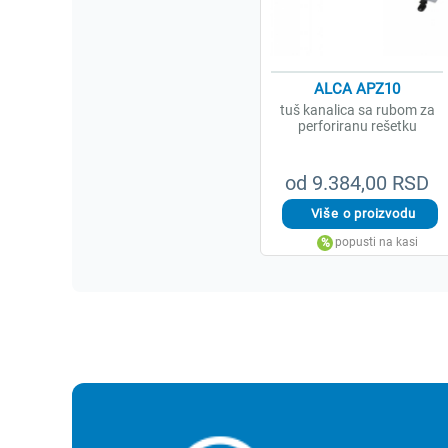
ALCA APZ10
tuš kanalica sa rubom za
perforiranu rešetku
od 9.384,00 RSD