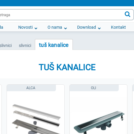

da
Novosti
O nama
Download
Kontakt
tuš kanalice
slivnici
slivnici
TUŠ KANALICE
ALCA
OLI