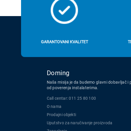
GARANTOVANI KVALITET
T
Doming
Naša misija je da budemo glavni dobavljač i 
od poverenja instalaterima.
Call centar: 011 25 80 100
O nama
Prodajni objekti
Uputstvo za naručivanje proizvoda