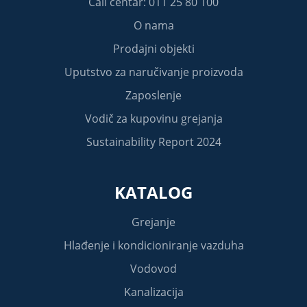
Call centar: 011 25 80 100
O nama
Prodajni objekti
Uputstvo za naručivanje proizvoda
Zaposlenje
Vodič za kupovinu grejanja
Sustainability Report 2024
KATALOG
Grejanje
Hlađenje i kondicioniranje vazduha
Vodovod
Kanalizacija