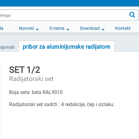

da
Novosti
O nama
Download
Kontakt
pribor za aluminijumske radijatore
nijumski
SET 1/2
Radijatorski set
Boja seta: bela RAL9010
Radijatorski set sadrži : 4 redukcije, čep i ozraku.