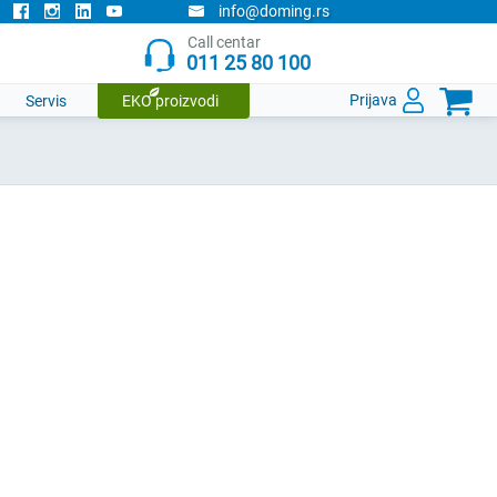
info@doming.rs
Call centar
011 25 80 100

Prijava
Servis
EKO proizvodi