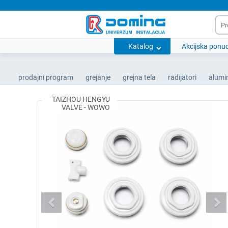
Katalog
Akcijska ponu
prodajni program
grejanje
grejna tela
radijatori
alumi
TAIZHOU HENGYU
VALVE - WOWO