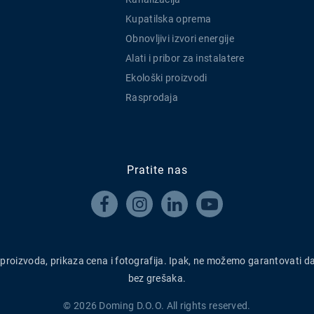
Kupatilska oprema
Obnovljivi izvori energije
Alati i pribor za instalatere
Ekološki proizvodi
Rasprodaja
Pratite nas




h proizvoda, prikaza cena i fotografija. Ipak, ne možemo garantovati d
bez grešaka.
© 2026 Doming D.O.O. All rights reserved.