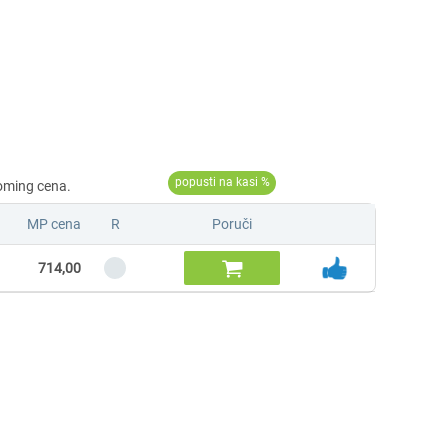
MP cena
R
Poruči

714,00