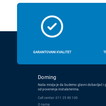
GARANTOVANI KVALITET
T
Doming
Naša misija je da budemo glavni dobavljač i 
od poverenja instalaterima.
Call centar: 011 25 80 100
O nama