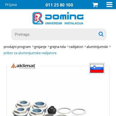

Prijava
011 25 80 100

prodajni program
grejanje
grejna tela
radijatori
aluminijumski
pribor za aluminijumske radijatore