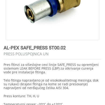
AL-PEX SAFE_PRESS 5T00.02
PRESS POLUSPOJNICA UN
Pres fitinzi za višeslojne cevi linije SAFE_PRESS su opremljeni
sistemom LEAK BEFORE PRESS (LBP) za otkrivanje curenja
vode pre instalacije fitinga.
Telo fitinga napravljeno je od visokokvalitetnog mesinga, dok
su rukavci (krajevi fitinga na kome se radi presovanje)
napravljeni od nerđajućeg čelika AISI 304.
Press konture: TH, H, U
Temperaturni opseg: -20°C do +120°C