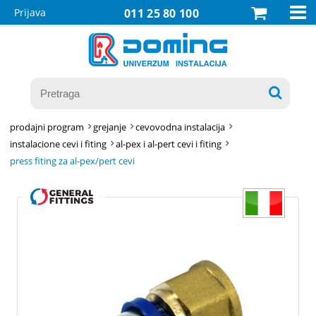

Prijava
011 25 80 100

prodajni program
grejanje
cevovodna instalacija
instalacione cevi i fiting
al-pex i al-pert cevi i fiting
press fiting za al-pex/pert cevi