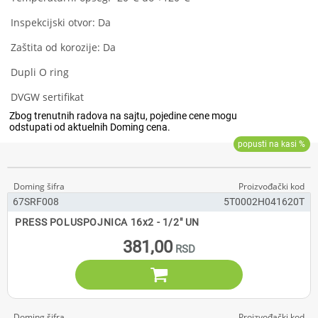
Inspekcijski otvor: Da
Zaštita od korozije: Da
Dupli O ring
DVGW sertifikat
67SRF008
5T0002H041620T
PRESS POLUSPOJNICA 16x2 - 1/2" UN
381,00
