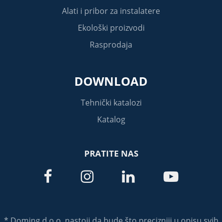
Alati i pribor za instalatere
Ekološki proizvodi
Rasprodaja
DOWNLOAD
Tehnički katalozi
Katalog
PRATITE NAS




* Doming d.o.o. nastoji da bude što precizniji u opisu svih