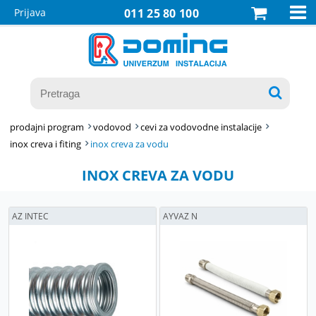

Prijava
011 25 80 100

prodajni program
vodovod
cevi za vodovodne instalacije
inox creva i fiting
inox creva za vodu
INOX CREVA ZA VODU
AZ INTEC
AYVAZ N