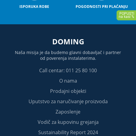
ISPORUKA ROBE
POGODNOSTI PRI PLAĆANJU
DOMING
Naša misija je da budemo glavni dobavljač i partner
od poverenja instalaterima.
Call centar: 011 25 80 100
O nama
Prodajni objekti
Uputstvo za naručivanje proizvoda
Zaposlenje
Vodič za kupovinu grejanja
Sustainability Report 2024