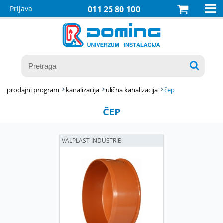

Prijava
011 25 80 100

prodajni program
kanalizacija
ulična kanalizacija
čep
ČEP
VALPLAST INDUSTRIE