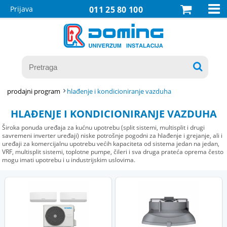

Prijava
011 25 80 100

prodajni program
hlađenje i kondicioniranje vazduha
HLAĐENJE I KONDICIONIRANJE VAZDUHA
Široka ponuda uređaja za kućnu upotrebu (split sistemi, multisplit i drugi
savremeni inverter uređaji) niske potrošnje pogodni za hlađenje i grejanje, ali i
uređaji za komercijalnu upotrebu većih kapaciteta od sistema jedan na jedan,
VRF, multisplit sistemi, toplotne pumpe, čileri i sva druga prateća oprema često
mogu imati upotrebu i u industrijskim uslovima.