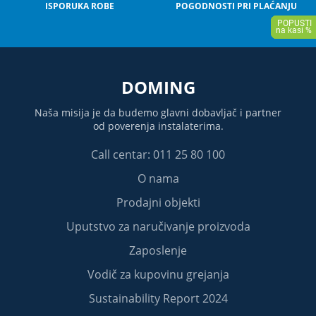
ISPORUKA ROBE
POGODNOSTI PRI PLAĆANJU
DOMING
Naša misija je da budemo glavni dobavljač i partner
od poverenja instalaterima.
Call centar: 011 25 80 100
O nama
Prodajni objekti
Uputstvo za naručivanje proizvoda
Zaposlenje
Vodič za kupovinu grejanja
Sustainability Report 2024