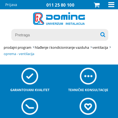

Prijava
011 25 80 100

prodajni program
hlađenje i kondicioniranje vazduha
ventilacija
oprema - ventilacija
GARANTOVANI KVALITET
TEHNIČKE KONSULTACIJE