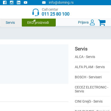
info@doming.rs
Call centar
011 25 80 100

Prijava
Servis
EKO proizvodi
Servis
ALCA - Servis
ALFA PLAM - Servis
BOSCH - Serviseri
CECEZ ELECTRONIC -
Servis
CINI Grejči - Servis