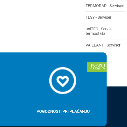
TERMORAD - Serviseri
TESY - Serviseri
uniTEC - Servis
termostata
VAILLANT - Serviser
VISION RIMA - Servis
kotlova na čvrsto
gorivo
VISION - Serviseri
kotlova i kamina na
pelet
POGODNOSTI PRI PLAĆANJU