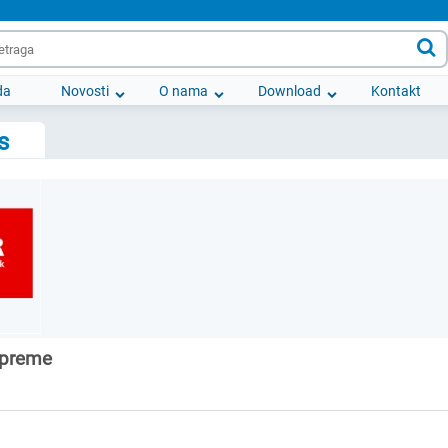

da
Novosti
O nama
Download
Kontakt
s
opreme