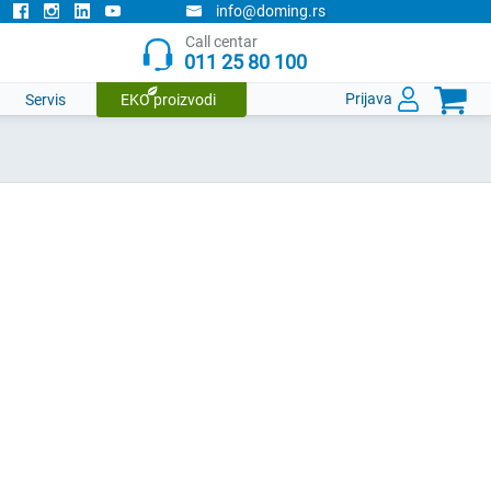
info@doming.rs
Call centar
011 25 80 100

Prijava
Servis
EKO proizvodi