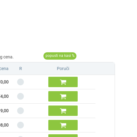
cena
R
Poruči

0,00

4,00

9,00

8,00