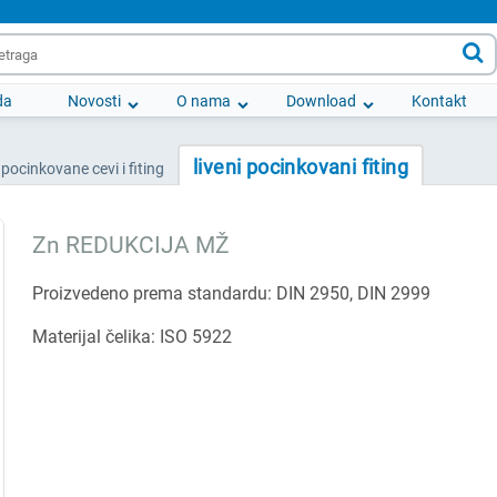

da
Novosti
O nama
Download
Kontakt
liveni pocinkovani fiting
pocinkovane cevi i fiting
Zn REDUKCIJA MŽ
Proizvedeno prema standardu: DIN 2950, DIN 2999
Materijal čelika: ISO 5922