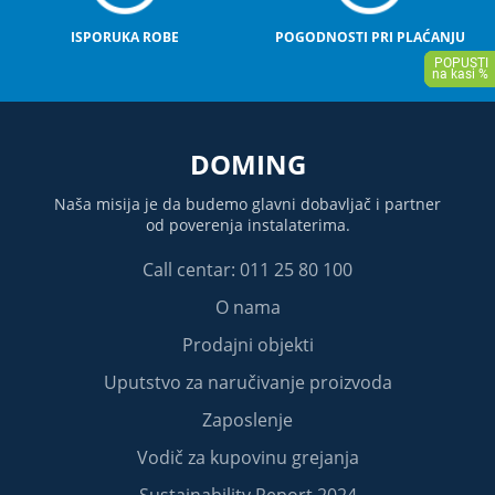
ISPORUKA ROBE
POGODNOSTI PRI PLAĆANJU
DOMING
Naša misija je da budemo glavni dobavljač i partner
od poverenja instalaterima.
Call centar: 011 25 80 100
O nama
Prodajni objekti
Uputstvo za naručivanje proizvoda
Zaposlenje
Vodič za kupovinu grejanja
Sustainability Report 2024