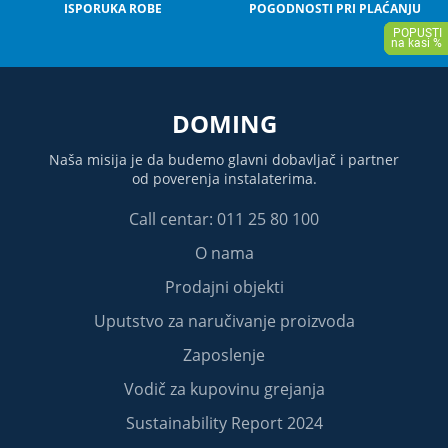
ISPORUKA ROBE
POGODNOSTI PRI PLAĆANJU
DOMING
Naša misija je da budemo glavni dobavljač i partner
od poverenja instalaterima.
Call centar: 011 25 80 100
O nama
Prodajni objekti
Uputstvo za naručivanje proizvoda
Zaposlenje
Vodič za kupovinu grejanja
Sustainability Report 2024