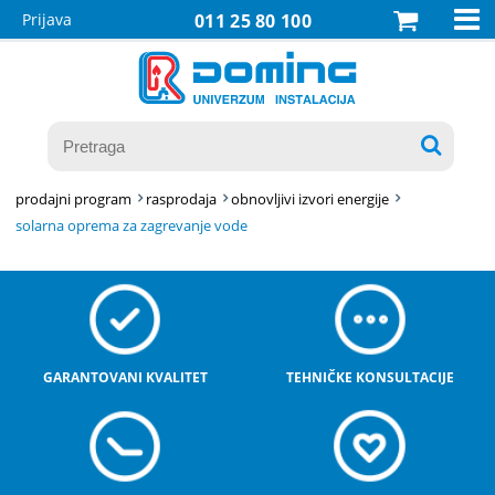

Prijava
011 25 80 100

prodajni program
rasprodaja
obnovljivi izvori energije
solarna oprema za zagrevanje vode
GARANTOVANI KVALITET
TEHNIČKE KONSULTACIJE