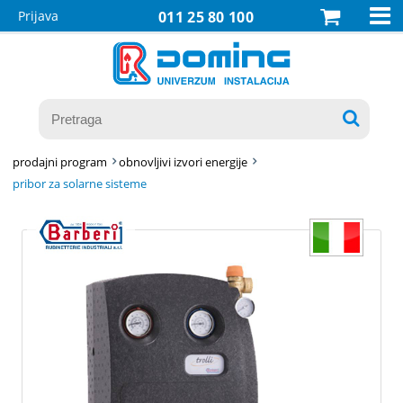

Prijava
011 25 80 100

prodajni program
obnovljivi izvori energije
pribor za solarne sisteme