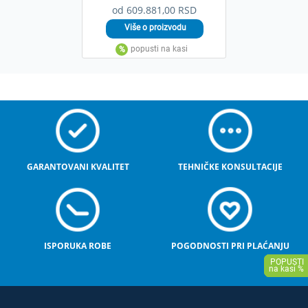
od 609.881,00 RSD
GARANTOVANI KVALITET
TEHNIČKE KONSULTACIJE
ISPORUKA ROBE
POGODNOSTI PRI PLAĆANJU