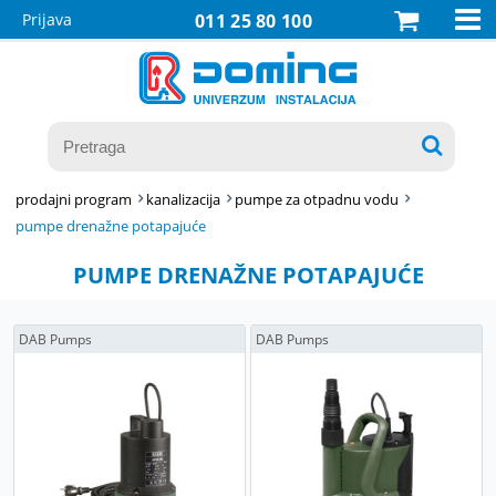

Prijava
011 25 80 100

prodajni program
kanalizacija
pumpe za otpadnu vodu
pumpe drenažne potapajuće
PUMPE DRENAŽNE POTAPAJUĆE
DAB Pumps
DAB Pumps