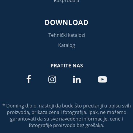
Rasprodaja
DOWNLOAD
Tehnički katalozi
Katalog
PRATITE NAS




* Doming d.o.o. nastoji da bude što precizniji u opisu svih
proizvoda, prikaza cena i fotografija. Ipak, ne možemo
garantovati da su sve navedene informacije, cene i
fotografije proizvoda bez grešaka.