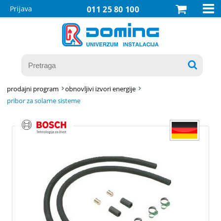

Prijava
011 25 80 100

prodajni program
obnovljivi izvori energije
pribor za solarne sisteme