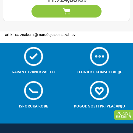

GARANTOVANI KVALITET
TEHNIČKE KONSULTACIJE
ISPORUKA ROBE
POGODNOSTI PRI PLAĆANJU