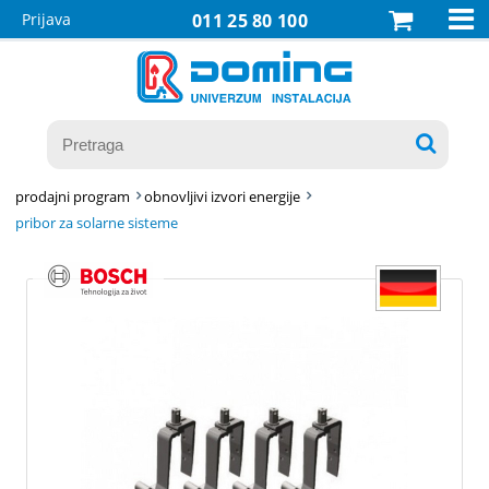

Prijava
011 25 80 100

prodajni program
obnovljivi izvori energije
pribor za solarne sisteme